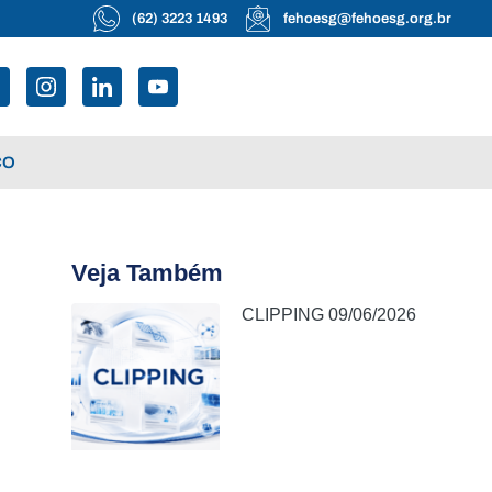
(62) 3223 1493
fehoesg@fehoesg.org.br
CO
Veja Também
CLIPPING 09/06/2026