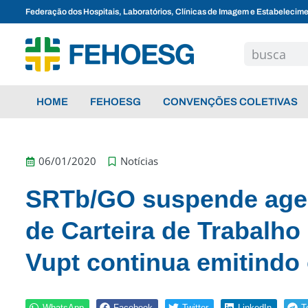
Federação dos Hospitais, Laboratórios, Clínicas de Imagem e Estabelecim
HOME
FEHOESG
CONVENÇÕES COLETIVAS
06/01/2020
Notícias
SRTb/GO suspende age
de Carteira de Trabalho
Vupt continua emitindo
WhatsApp
Facebook
Twitter
LinkedIn
T