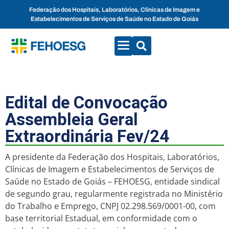
Federação dos Hospitais, Laboratórios, Clínicas de Imagem e
Estabelecimentos de Serviços de Saúde no Estado de Goiás
CONVENÇÕES COLETIVAS
FALE CONOSCO
Edital de Convocação
Assembleia Geral
Extraordinária Fev/24
A presidente da Federação dos Hospitais, Laboratórios,
Clínicas de Imagem e Estabelecimentos de Serviços de
Saúde no Estado de Goiás – FEHOESG, entidade sindical
de segundo grau, regularmente registrada no Ministério
do Trabalho e Emprego, CNPJ 02.298.569/0001-00, com
base territorial Estadual, em conformidade com o