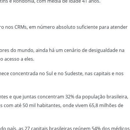
ntins e Rondônia, com média de idade 41 anos.
stro nos CRMs, em número absoluto suficiente para atender
aiores do mundo, ainda há um cenário de desigualdade na
o acesso a eles.
e concentrada no Sul e no Sudeste, nas capitais e nos
ntes e que juntas concentram 32% da população brasileira,
s com até 50 mil habitantes, onde vivem 65,8 milhões de
o país, as 27 capitais brasileiras reúnem 54% dos médicos