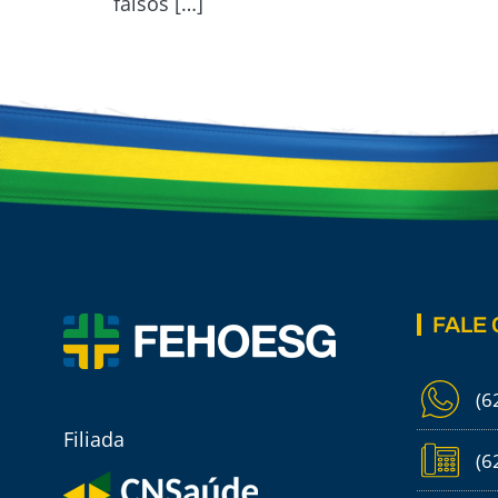
falsos […]
FALE
(6
Filiada
(6