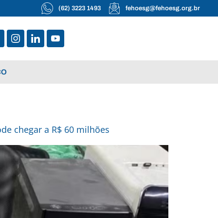
(62) 3223 1493
fehoesg@fehoesg.org.br
CO
ode chegar a R$ 60 milhões