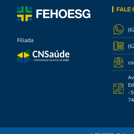
FALE
(6
Filiada
(6
co
Av
Ed
- 
74