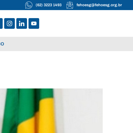
(62) 3223 1493
fehoesg@fehoesg.org.br
CO