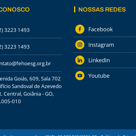
 CONOSCO
NOSSAS REDES
Facebook
2) 3223 1493
Instagram
2) 3223 1493
LinkedIn
ntato@fehoesg.org.br
Youtube
enida Goiás, 609, Sala 702
ifício Sandoval de Azevedo
St. Central, Goiânia - GO,
.005-010