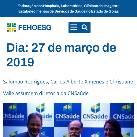
Federação dos Hospitais, Laboratórios, Clínicas de Imagem e
Estabelecimentos de Serviços de Saúde no Estado de Goiás
CONVENÇÕES COLETIVAS
FALE CONOSCO
Dia:
27 de março de
2019
Salomão Rodrigues, Carlos Alberto Ximenes e Christiane
Valle assumem diretoria da CNSaúde